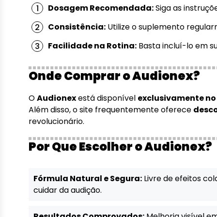
Dosagem Recomendada:
Siga as instruçõ
Consistência:
Utilize o suplemento regula
Facilidade na Rotina:
Basta incluí-lo em s
Onde Comprar o Audionex?
O
Audionex
está disponível
exclusivamente no s
Além disso, o site frequentemente oferece
desco
revolucionário.
Por Que Escolher o Audionex?
Fórmula Natural e Segura:
Livre de efeitos co
cuidar da audição.
Resultados Comprovados:
Melhoria visível e