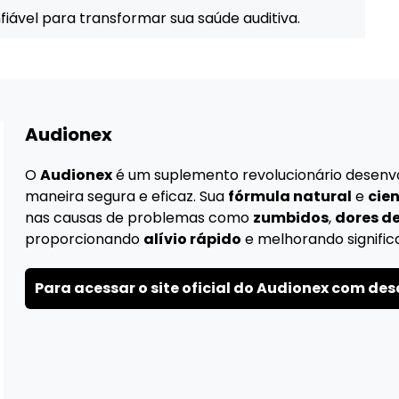
iável para transformar sua saúde auditiva.
Audionex
O
Audionex
é um suplemento revolucionário desenv
maneira segura e eficaz. Sua
fórmula natural
e
cie
nas causas de problemas como
zumbidos
,
dores d
proporcionando
alívio rápido
e melhorando signifi
Para acessar o site oficial do Audionex com des